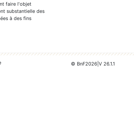
 faire l'objet
nt substantielle des
ées à des fins
e
© BnF
2026
|
V 26.1.1