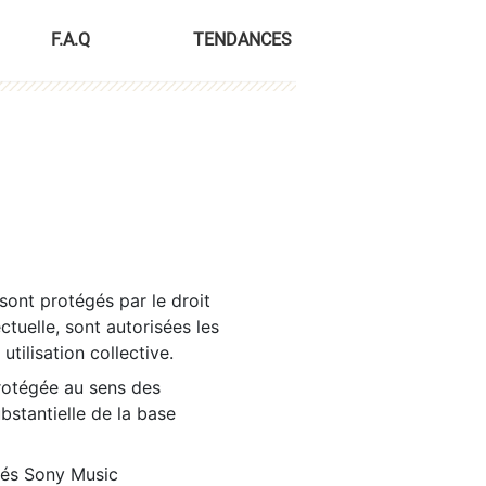
F.A.Q
TENDANCES
sont protégés par le droit
ctuelle, sont autorisées les
tilisation collective.
rotégée au sens des
ubstantielle de la base
tés Sony Music