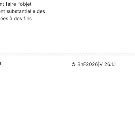
 faire l'objet
nt substantielle des
ées à des fins
e
© BnF
2026
|
V 26.1.1