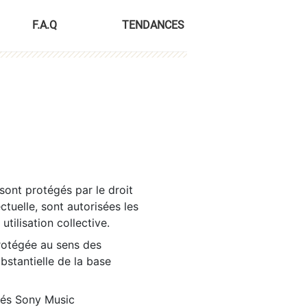
F.A.Q
TENDANCES
sont protégés par le droit
ctuelle, sont autorisées les
tilisation collective.
rotégée au sens des
ubstantielle de la base
tés Sony Music