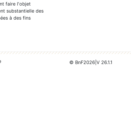
 faire l'objet
nt substantielle des
ées à des fins
e
© BnF
2026
|
V 26.1.1