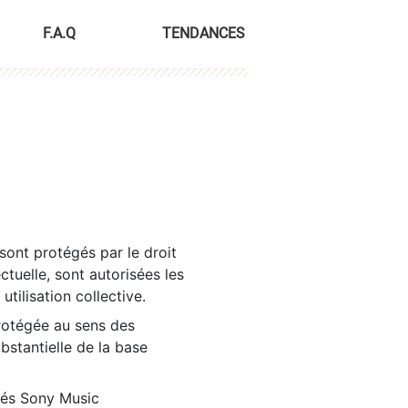
F.A.Q
TENDANCES
sont protégés par le droit
ctuelle, sont autorisées les
tilisation collective.
rotégée au sens des
ubstantielle de la base
tés Sony Music