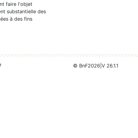
 faire l'objet
nt substantielle des
ées à des fins
e
© BnF
2026
|
V 26.1.1