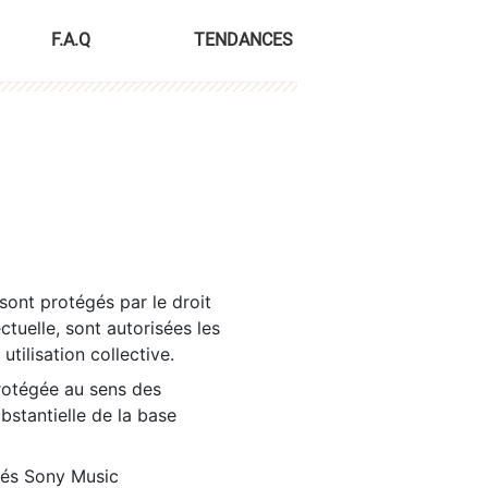
F.A.Q
TENDANCES
sont protégés par le droit
ctuelle, sont autorisées les
tilisation collective.
rotégée au sens des
ubstantielle de la base
tés Sony Music