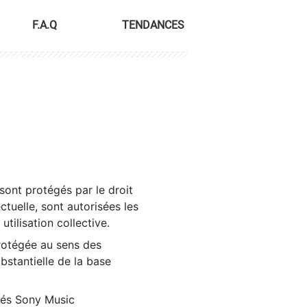
F.A.Q
TENDANCES
sont protégés par le droit
ctuelle, sont autorisées les
tilisation collective.
rotégée au sens des
ubstantielle de la base
tés Sony Music