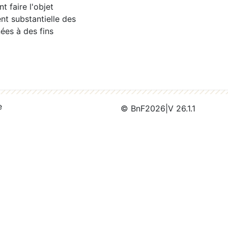
 faire l'objet
nt substantielle des
ées à des fins
e
© BnF
2026
|
V 26.1.1