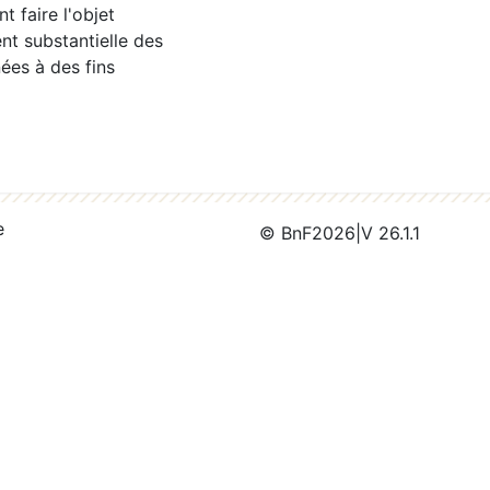
 faire l'objet
nt substantielle des
ées à des fins
e
© BnF
2026
|
V 26.1.1