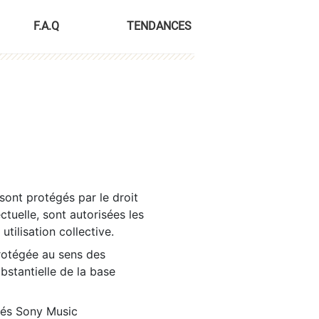
F.A.Q
TENDANCES
sont protégés par le droit
ctuelle, sont autorisées les
tilisation collective.
rotégée au sens des
ubstantielle de la base
tés Sony Music