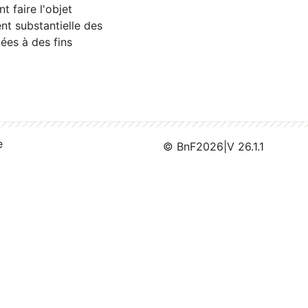
 faire l'objet
nt substantielle des
ées à des fins
e
© BnF
2026
|
V 26.1.1