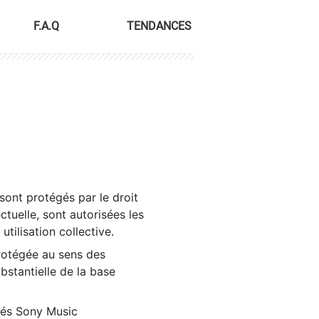
F.A.Q
TENDANCES
sont protégés par le droit
ctuelle, sont autorisées les
tilisation collective.
rotégée au sens des
ubstantielle de la base
tés Sony Music