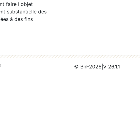
 faire l'objet
nt substantielle des
ées à des fins
e
© BnF
2026
|
V 26.1.1