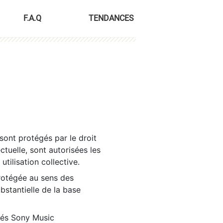
F.A.Q
TENDANCES
sont protégés par le droit
ctuelle, sont autorisées les
tilisation collective.
rotégée au sens des
ubstantielle de la base
tés Sony Music