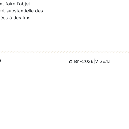
 faire l'objet
nt substantielle des
ées à des fins
e
© BnF
2026
|
V 26.1.1