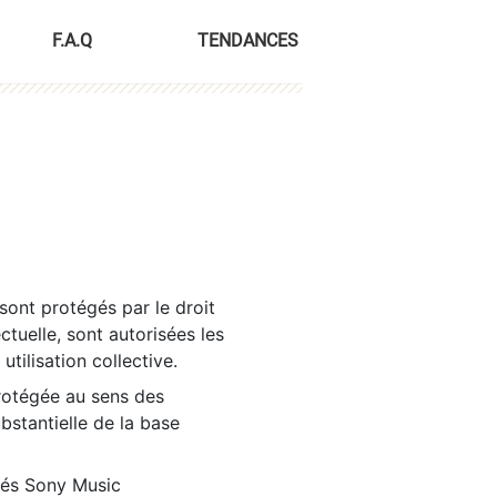
F.A.Q
TENDANCES
sont protégés par le droit
ctuelle, sont autorisées les
tilisation collective.
rotégée au sens des
ubstantielle de la base
tés Sony Music