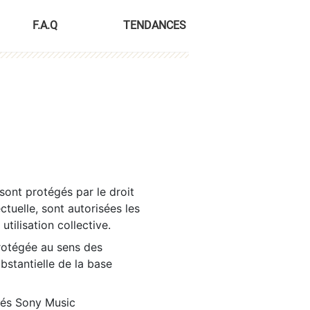
F.A.Q
TENDANCES
sont protégés par le droit
ctuelle, sont autorisées les
tilisation collective.
rotégée au sens des
ubstantielle de la base
tés Sony Music