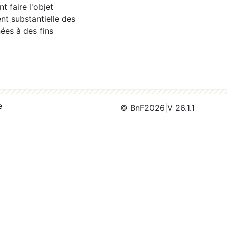
 faire l'objet
nt substantielle des
ées à des fins
e
© BnF
2026
|
V 26.1.1