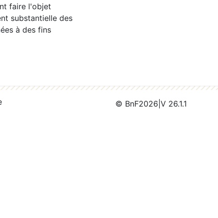
 faire l'objet
nt substantielle des
ées à des fins
e
© BnF
2026
|
V 26.1.1