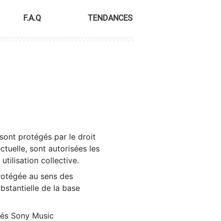
F.A.Q
TENDANCES
sont protégés par le droit
ctuelle, sont autorisées les
tilisation collective.
rotégée au sens des
ubstantielle de la base
tés Sony Music