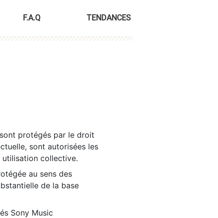
F.A.Q
TENDANCES
sont protégés par le droit
ctuelle, sont autorisées les
tilisation collective.
rotégée au sens des
ubstantielle de la base
tés Sony Music