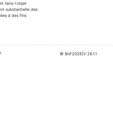
 faire l'objet
nt substantielle des
ées à des fins
e
© BnF
2026
|
V 26.1.1