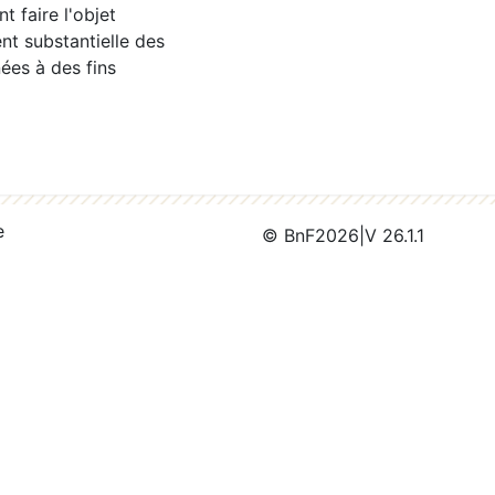
 faire l'objet
nt substantielle des
ées à des fins
e
© BnF
2026
|
V 26.1.1