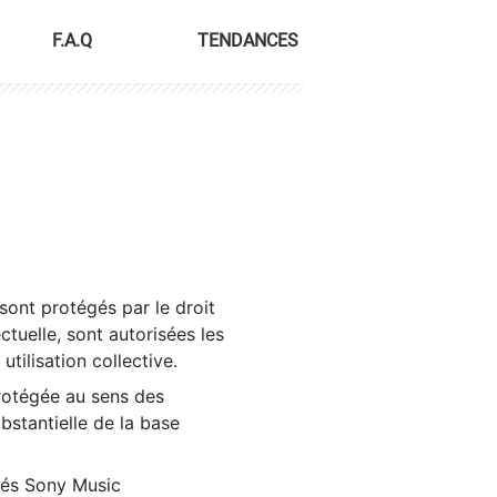
F.A.Q
TENDANCES
sont protégés par le droit
ctuelle, sont autorisées les
tilisation collective.
rotégée au sens des
ubstantielle de la base
tés Sony Music