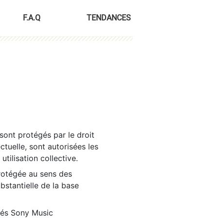
F.A.Q
TENDANCES
sont protégés par le droit
ctuelle, sont autorisées les
tilisation collective.
rotégée au sens des
ubstantielle de la base
tés Sony Music