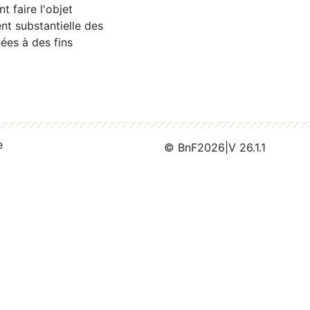
 faire l'objet
nt substantielle des
ées à des fins
e
© BnF
2026
|
V 26.1.1