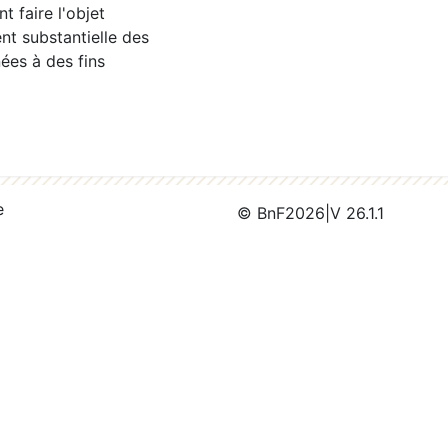
 faire l'objet
nt substantielle des
ées à des fins
e
© BnF
2026
|
V 26.1.1