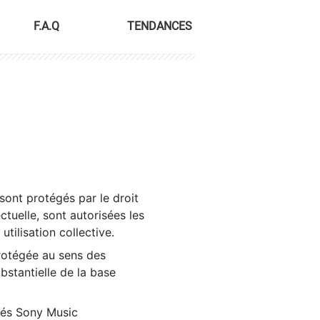
F.A.Q
TENDANCES
sont protégés par le droit
ctuelle, sont autorisées les
tilisation collective.
rotégée au sens des
ubstantielle de la base
tés Sony Music