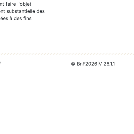
 faire l'objet
nt substantielle des
ées à des fins
e
© BnF
2026
|
V 26.1.1