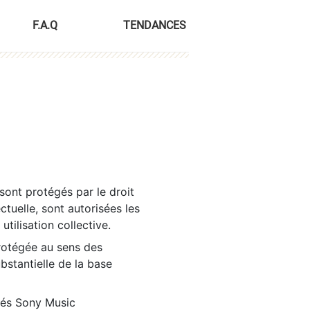
F.A.Q
TENDANCES
sont protégés par le droit
ctuelle, sont autorisées les
tilisation collective.
rotégée au sens des
ubstantielle de la base
tés Sony Music