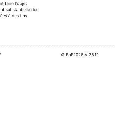
 faire l'objet
nt substantielle des
ées à des fins
e
© BnF
2026
|
V 26.1.1