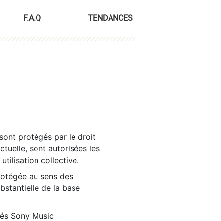
F.A.Q
TENDANCES
sont protégés par le droit
ctuelle, sont autorisées les
tilisation collective.
rotégée au sens des
ubstantielle de la base
tés Sony Music