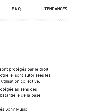
F.A.Q
TENDANCES
sont protégés par le droit
ctuelle, sont autorisées les
tilisation collective.
rotégée au sens des
ubstantielle de la base
tés Sony Music