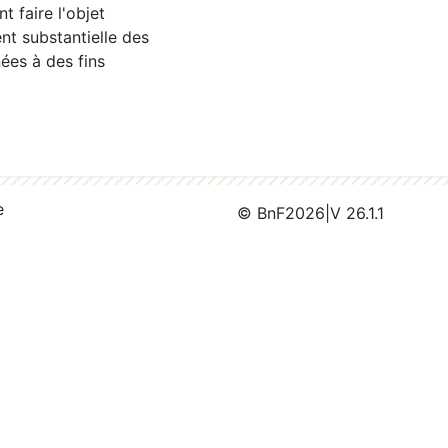
 faire l'objet
nt substantielle des
ées à des fins
e
© BnF
2026
|
V 26.1.1