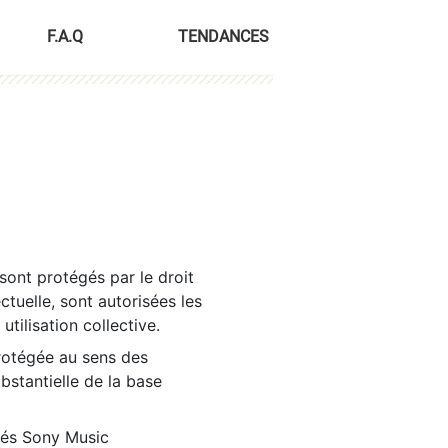
F.A.Q
TENDANCES
sont protégés par le droit
ctuelle, sont autorisées les
tilisation collective.
rotégée au sens des
ubstantielle de la base
tés Sony Music