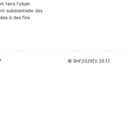
 faire l'objet
nt substantielle des
ées à des fins
e
© BnF
2026
|
V 26.1.1