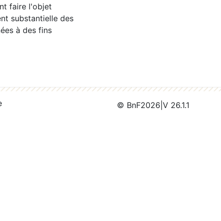
 faire l'objet
nt substantielle des
ées à des fins
e
© BnF
2026
|
V 26.1.1