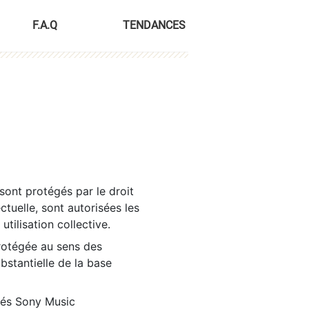
F.A.Q
TENDANCES
sont protégés par le droit
ctuelle, sont autorisées les
tilisation collective.
rotégée au sens des
ubstantielle de la base
tés Sony Music