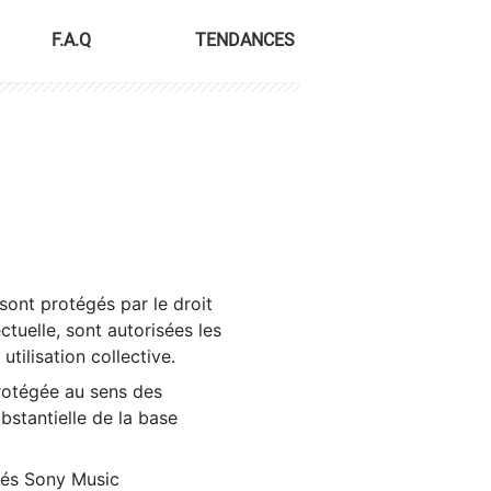
F.A.Q
TENDANCES
sont protégés par le droit
ctuelle, sont autorisées les
tilisation collective.
rotégée au sens des
ubstantielle de la base
tés Sony Music