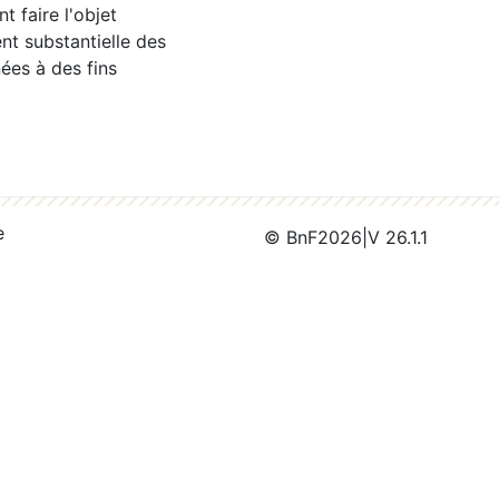
 faire l'objet
nt substantielle des
ées à des fins
e
© BnF
2026
|
V 26.1.1