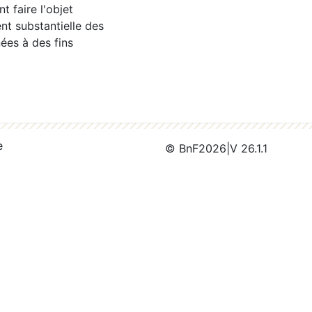
 faire l'objet
nt substantielle des
ées à des fins
e
© BnF
2026
|
V 26.1.1