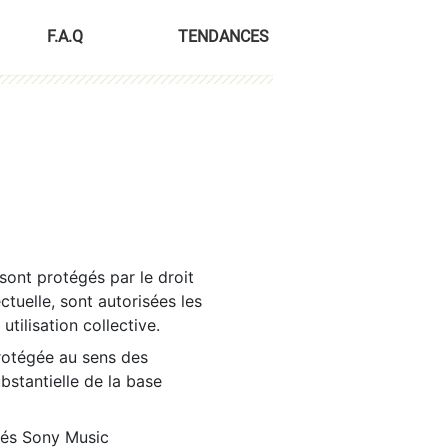
F.A.Q
TENDANCES
sont protégés par le droit
ctuelle, sont autorisées les
tilisation collective.
rotégée au sens des
ubstantielle de la base
tés Sony Music