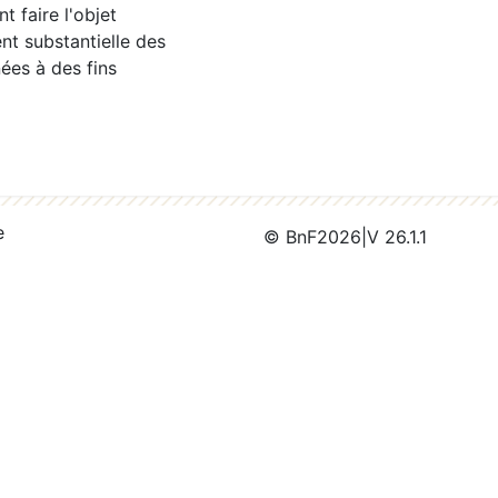
 faire l'objet
nt substantielle des
ées à des fins
e
© BnF
2026
|
V 26.1.1