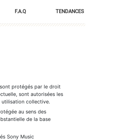
F.A.Q
TENDANCES
sont protégés par le droit
ctuelle, sont autorisées les
tilisation collective.
rotégée au sens des
ubstantielle de la base
tés Sony Music