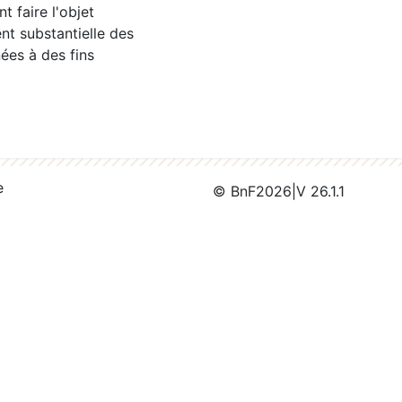
 faire l'objet
nt substantielle des
ées à des fins
e
© BnF
2026
|
V 26.1.1