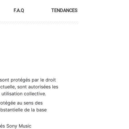
F.A.Q
TENDANCES
sont protégés par le droit
ctuelle, sont autorisées les
tilisation collective.
rotégée au sens des
ubstantielle de la base
tés Sony Music