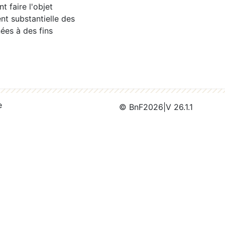
 faire l'objet
nt substantielle des
ées à des fins
e
© BnF
2026
|
V 26.1.1