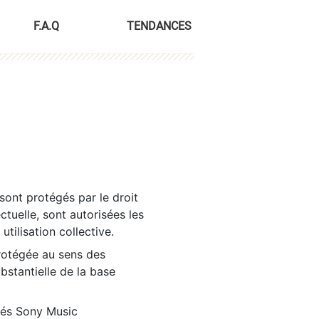
F.A.Q
TENDANCES
sont protégés par le droit
ctuelle, sont autorisées les
tilisation collective.
rotégée au sens des
ubstantielle de la base
tés Sony Music