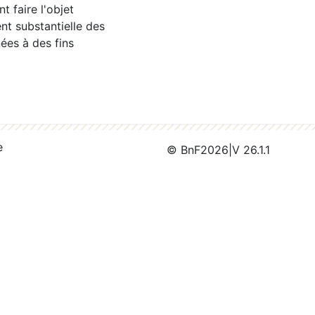
 faire l'objet
nt substantielle des
ées à des fins
e
© BnF
2026
|
V 26.1.1