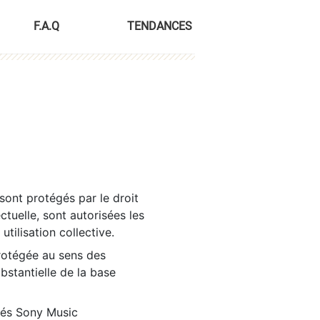
F.A.Q
TENDANCES
sont protégés par le droit
ctuelle, sont autorisées les
tilisation collective.
rotégée au sens des
ubstantielle de la base
tés Sony Music