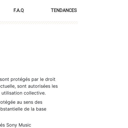
F.A.Q
TENDANCES
sont protégés par le droit
ctuelle, sont autorisées les
tilisation collective.
rotégée au sens des
ubstantielle de la base
tés Sony Music