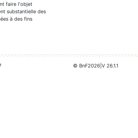
 faire l'objet
nt substantielle des
ées à des fins
e
© BnF
2026
|
V 26.1.1