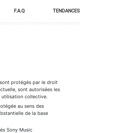
F.A.Q
TENDANCES
sont protégés par le droit
ctuelle, sont autorisées les
tilisation collective.
rotégée au sens des
ubstantielle de la base
tés Sony Music