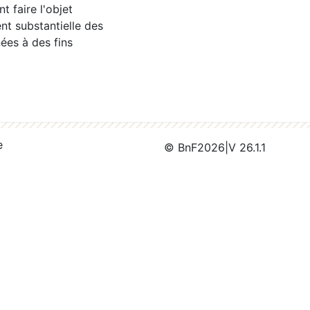
 faire l'objet
nt substantielle des
ées à des fins
e
© BnF
2026
|
V 26.1.1