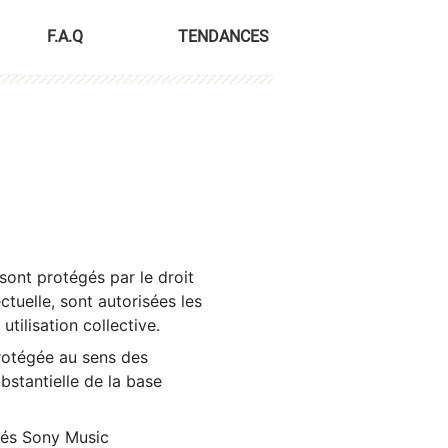
F.A.Q
TENDANCES
sont protégés par le droit
ctuelle, sont autorisées les
tilisation collective.
rotégée au sens des
ubstantielle de la base
tés Sony Music