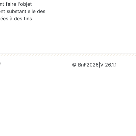
 faire l'objet
nt substantielle des
ées à des fins
e
© BnF
2026
|
V 26.1.1