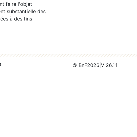
 faire l'objet
nt substantielle des
ées à des fins
e
© BnF
2026
|
V 26.1.1