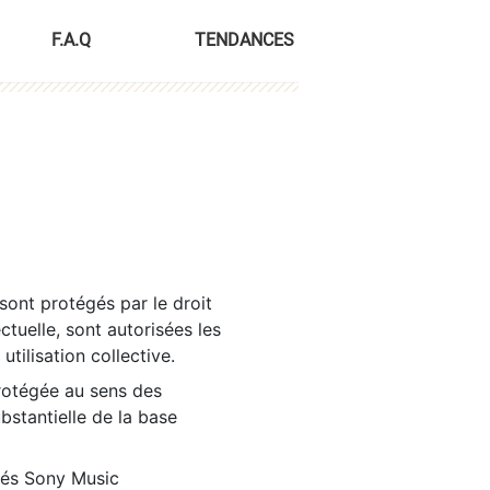
F.A.Q
TENDANCES
sont protégés par le droit
ctuelle, sont autorisées les
tilisation collective.
rotégée au sens des
ubstantielle de la base
tés Sony Music