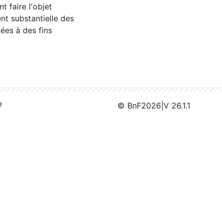
 faire l'objet
nt substantielle des
ées à des fins
e
© BnF
2026
|
V 26.1.1