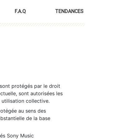
F.A.Q
TENDANCES
sont protégés par le droit
ctuelle, sont autorisées les
tilisation collective.
rotégée au sens des
ubstantielle de la base
tés Sony Music