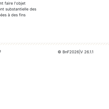
 faire l'objet
nt substantielle des
ées à des fins
e
© BnF
2026
|
V 26.1.1