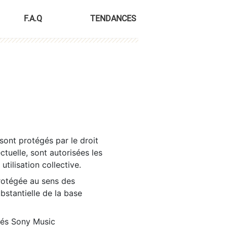
F.A.Q
TENDANCES
sont protégés par le droit
ctuelle, sont autorisées les
tilisation collective.
rotégée au sens des
ubstantielle de la base
tés Sony Music