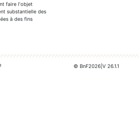
 faire l'objet
nt substantielle des
ées à des fins
e
© BnF
2026
|
V 26.1.1