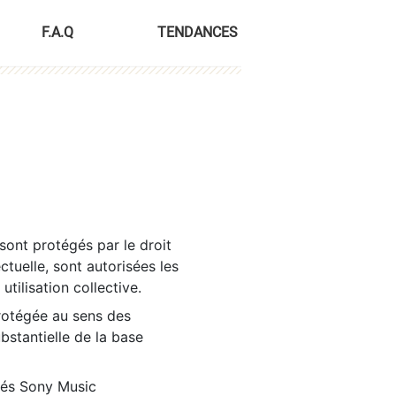
F.A.Q
TENDANCES
sont protégés par le droit
ctuelle, sont autorisées les
tilisation collective.
rotégée au sens des
ubstantielle de la base
tés Sony Music