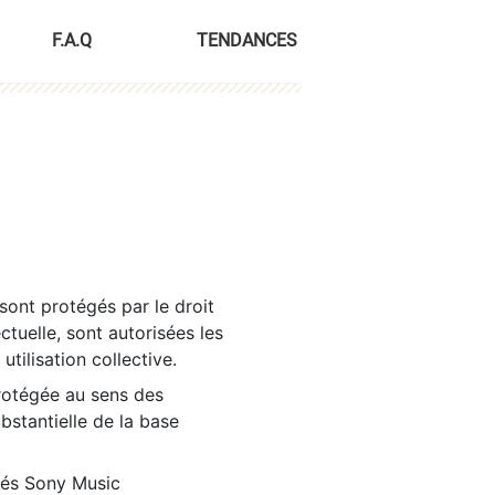
F.A.Q
TENDANCES
sont protégés par le droit
ctuelle, sont autorisées les
tilisation collective.
rotégée au sens des
ubstantielle de la base
tés Sony Music