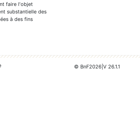
 faire l'objet
nt substantielle des
ées à des fins
e
© BnF
2026
|
V 26.1.1