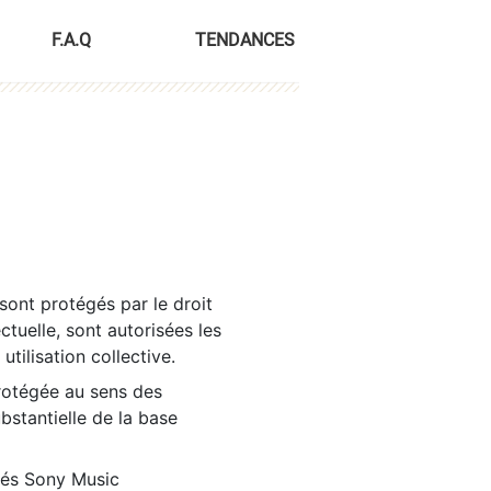
F.A.Q
TENDANCES
sont protégés par le droit
ctuelle, sont autorisées les
tilisation collective.
rotégée au sens des
ubstantielle de la base
tés Sony Music