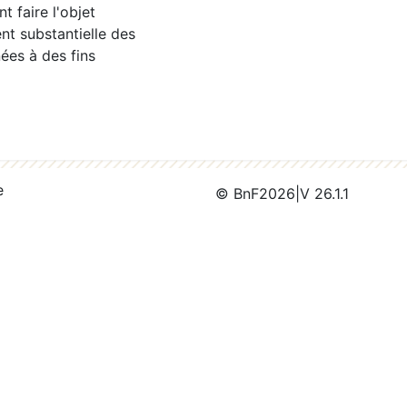
 faire l'objet
nt substantielle des
ées à des fins
e
© BnF
2026
|
V 26.1.1