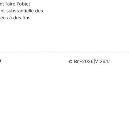
 faire l'objet
nt substantielle des
ées à des fins
e
© BnF
2026
|
V 26.1.1