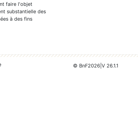
 faire l'objet
nt substantielle des
ées à des fins
e
© BnF
2026
|
V 26.1.1