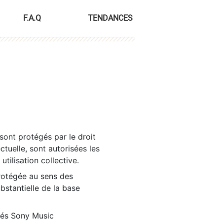
F.A.Q
TENDANCES
sont protégés par le droit
ctuelle, sont autorisées les
tilisation collective.
rotégée au sens des
ubstantielle de la base
tés Sony Music