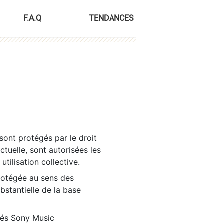
F.A.Q
TENDANCES
sont protégés par le droit
ctuelle, sont autorisées les
tilisation collective.
rotégée au sens des
ubstantielle de la base
tés Sony Music