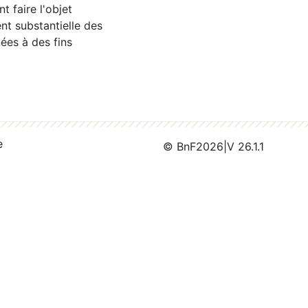
 faire l'objet
nt substantielle des
ées à des fins
e
© BnF
2026
|
V 26.1.1