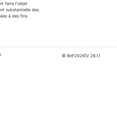
 faire l'objet
nt substantielle des
ées à des fins
e
© BnF
2026
|
V 26.1.1