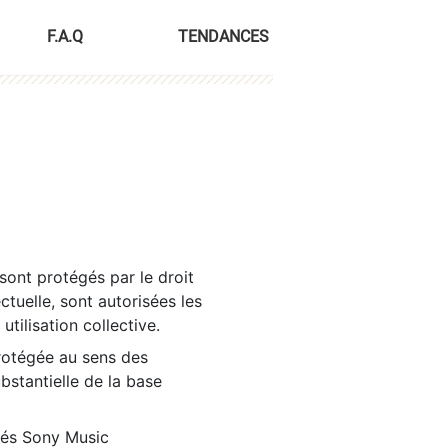
F.A.Q
TENDANCES
sont protégés par le droit
ctuelle, sont autorisées les
tilisation collective.
rotégée au sens des
ubstantielle de la base
tés Sony Music