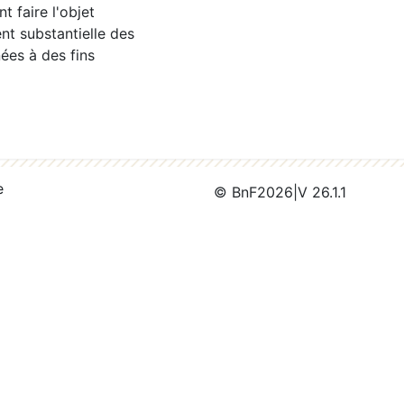
 faire l'objet
nt substantielle des
ées à des fins
e
© BnF
2026
|
V 26.1.1