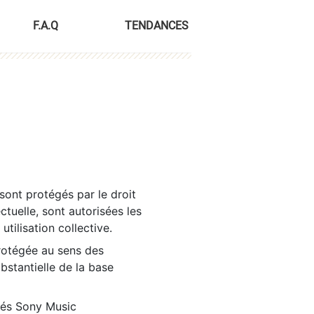
F.A.Q
TENDANCES
sont protégés par le droit
ctuelle, sont autorisées les
tilisation collective.
rotégée au sens des
ubstantielle de la base
tés Sony Music