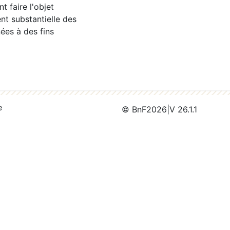
 faire l'objet
nt substantielle des
ées à des fins
e
© BnF
2026
|
V 26.1.1