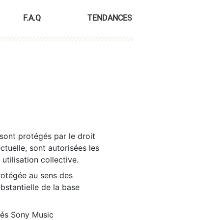
F.A.Q
TENDANCES
sont protégés par le droit
ctuelle, sont autorisées les
tilisation collective.
rotégée au sens des
ubstantielle de la base
tés Sony Music