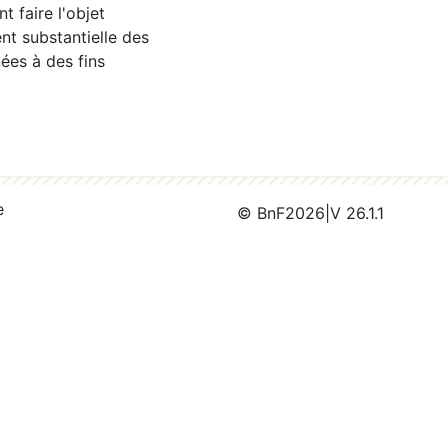
 faire l'objet
nt substantielle des
ées à des fins
e
© BnF
2026
|
V 26.1.1