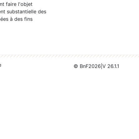
 faire l'objet
nt substantielle des
ées à des fins
e
© BnF
2026
|
V 26.1.1