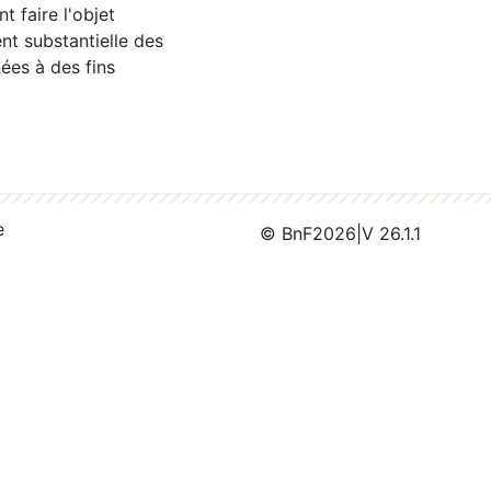
 faire l'objet
nt substantielle des
ées à des fins
e
© BnF
2026
|
V 26.1.1