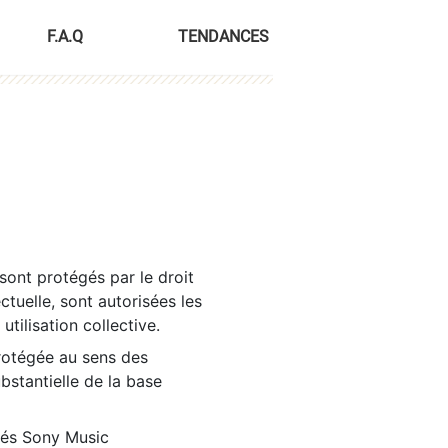
F.A.Q
TENDANCES
sont protégés par le droit
ctuelle, sont autorisées les
tilisation collective.
rotégée au sens des
ubstantielle de la base
tés Sony Music