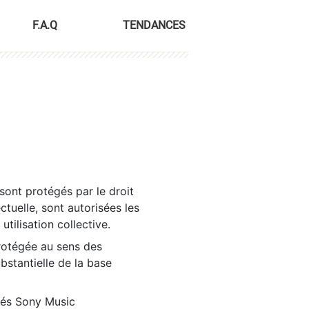
F.A.Q
TENDANCES
sont protégés par le droit
ctuelle, sont autorisées les
tilisation collective.
rotégée au sens des
ubstantielle de la base
tés Sony Music