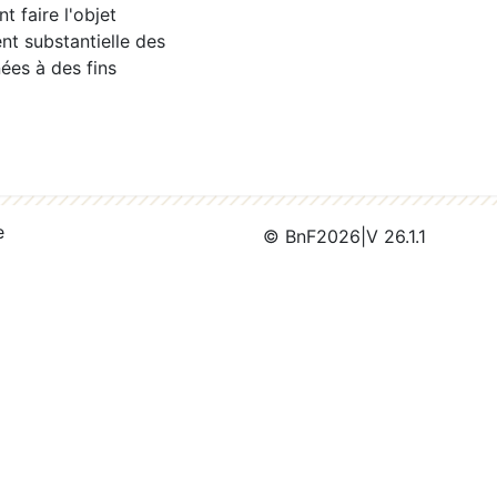
 faire l'objet
nt substantielle des
ées à des fins
e
© BnF
2026
|
V 26.1.1