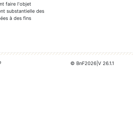
 faire l'objet
nt substantielle des
ées à des fins
e
© BnF
2026
|
V 26.1.1