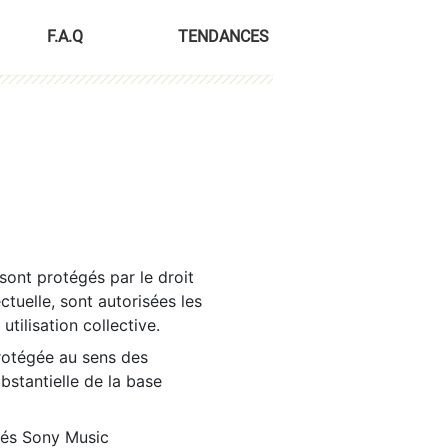
F.A.Q
TENDANCES
sont protégés par le droit
ctuelle, sont autorisées les
tilisation collective.
rotégée au sens des
ubstantielle de la base
tés Sony Music