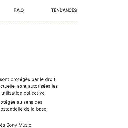
F.A.Q
TENDANCES
sont protégés par le droit
ctuelle, sont autorisées les
tilisation collective.
rotégée au sens des
ubstantielle de la base
tés Sony Music