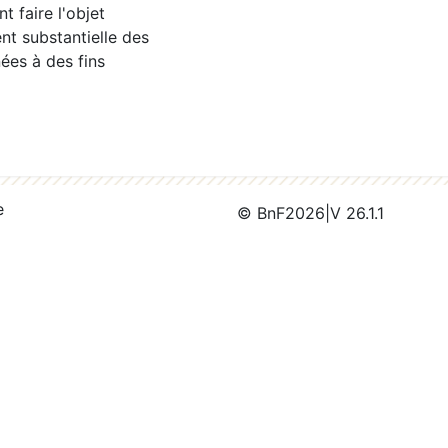
 faire l'objet
nt substantielle des
ées à des fins
e
© BnF
2026
|
V 26.1.1