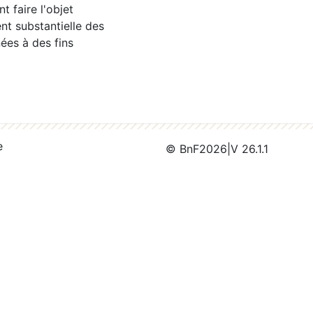
 faire l'objet
nt substantielle des
ées à des fins
e
© BnF
2026
|
V 26.1.1