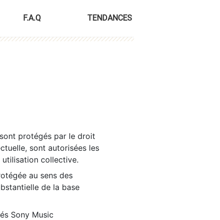
F.A.Q
TENDANCES
sont protégés par le droit
ctuelle, sont autorisées les
tilisation collective.
rotégée au sens des
ubstantielle de la base
tés Sony Music