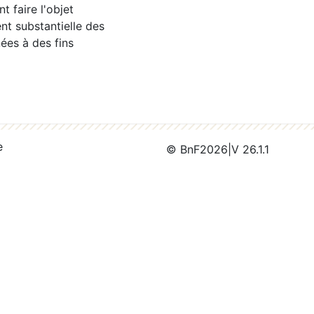
 faire l'objet
nt substantielle des
ées à des fins
e
© BnF
2026
|
V 26.1.1