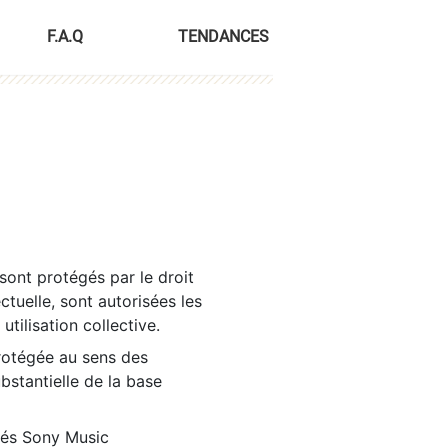
F.A.Q
TENDANCES
sont protégés par le droit
ctuelle, sont autorisées les
tilisation collective.
rotégée au sens des
ubstantielle de la base
tés Sony Music