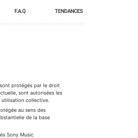
F.A.Q
TENDANCES
sont protégés par le droit
ctuelle, sont autorisées les
tilisation collective.
rotégée au sens des
ubstantielle de la base
tés Sony Music