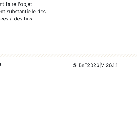
 faire l'objet
nt substantielle des
ées à des fins
e
© BnF
2026
|
V 26.1.1